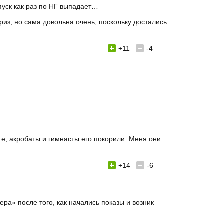
тпуск как раз по НГ выпадает…
риз, но сама довольна очень, поскольку достались
+11
-4
ге, акробаты и гимнасты его покорили. Меня они
+14
-6
ра» после того, как начались показы и возник