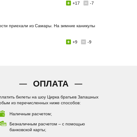
+17
-7
гости приехали из Самары. На зимние каникулы
+9
-9
ОПЛАТА
платить билеты на шоу Цирка братьев Запашных
юбым из перечисленных ниже способов:
Наличным расчетом;
Безналичным расчетом – с помощью
банковской карты;