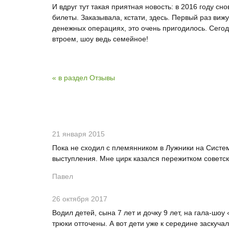
И вдруг тут такая приятная новость: в 2016 году сн
билеты. Заказывала, кстати, здесь. Первый раз ви
денежных операциях, это очень пригодилось. Сего
втроем, шоу ведь семейное!
« в раздел Отзывы
21 января 2015
Пока не сходил с племянником в Лужники на Систему
выступления. Мне цирк казался пережитком советск
Павел
26 октября 2017
Водил детей, сына 7 лет и дочку 9 лет, на гала-ш
трюки отточены. А вот дети уже к середине заскучал