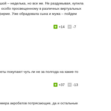
ьшой – неделька, но все же. Не раздумывая, купила
 не особо просвещенному в различных виртуальных
 фирме. Уже обрадовала сына и мужа – пойдем
+14
-7
ты покупают чуть ли не за полгода на какие-то
+37
-13
 номера акробатов потрясающие, да и остальные