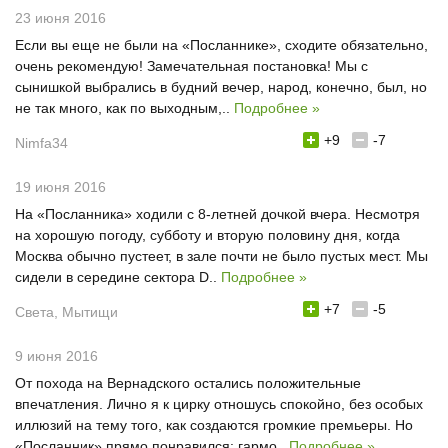
23 июня 2016
Если вы еще не были на «Посланнике», сходите обязательно,
очень рекомендую! Замечательная постановка! Мы с
сынишкой выбрались в будний вечер, народ, конечно, был, но
не так много, как по выходным,..
Подробнее »
+9
-7
Nimfa34
19 июня 2016
На «Посланника» ходили с 8-летней дочкой вчера. Несмотря
на хорошую погоду, субботу и вторую половину дня, когда
Москва обычно пустеет, в зале почти не было пустых мест. Мы
сидели в середине сектора D..
Подробнее »
+7
-5
Света, Мытищи
9 июня 2016
От похода на Вернадского остались положительные
впечатления. Лично я к цирку отношусь спокойно, без особых
иллюзий на тему того, как создаются громкие премьеры. Но
«Посланник» прямо понравился: гармо..
Подробнее »