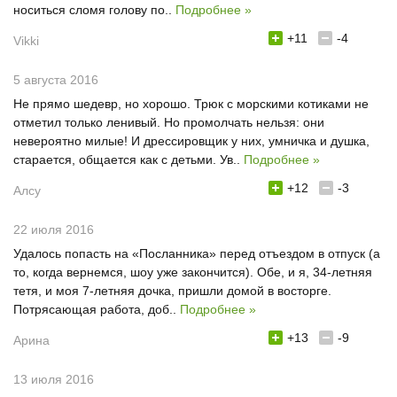
носиться сломя голову по..
Подробнее »
+11
-4
Vikki
5 августа 2016
Не прямо шедевр, но хорошо. Трюк с морскими котиками не
отметил только ленивый. Но промолчать нельзя: они
невероятно милые! И дрессировщик у них, умничка и душка,
старается, общается как с детьми. Ув..
Подробнее »
+12
-3
Алсу
22 июля 2016
Удалось попасть на «Посланника» перед отъездом в отпуск (а
то, когда вернемся, шоу уже закончится). Обе, и я, 34-летняя
тетя, и моя 7-летняя дочка, пришли домой в восторге.
Потрясающая работа, доб..
Подробнее »
+13
-9
Арина
13 июля 2016