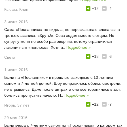
+12
-4
Ксюша, Клин
3 июня 2016
Сама «Посланника» не видела, но пересказываю слова сына-
третьеклассника: «Круть!». Сева ходил вместе с отцом. Но
супруг у меня не особо разговорчив, потому ограничился
лаконичным «неплохо». Хотя и..
Подробнее »
+18
-6
Света
1 июня 2016
Были на «Посланнике» в прошлые выходные с 10-летним
сыном и 7-летней дочкой. Шоу понравилось обоим: смотрели,
не отрываясь. Даже после антракта они все торопились в зал,
боялись пропустить начало. Н..
Подробнее »
+12
-7
Игорь, 37 лет
29 мая 2016
Были вчера с 7-летним сыном на «Посланнике», о котором так