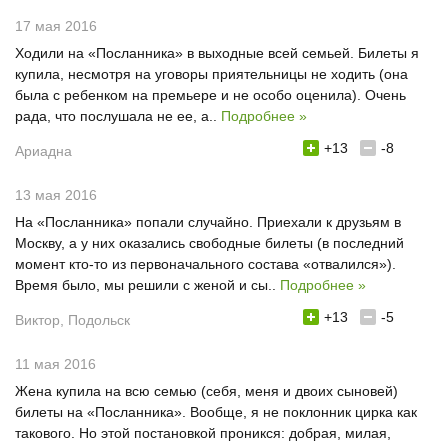
17 мая 2016
Ходили на «Посланника» в выходные всей семьей. Билеты я
купила, несмотря на уговоры приятельницы не ходить (она
была с ребенком на премьере и не особо оценила). Очень
рада, что послушала не ее, а..
Подробнее »
+13
-8
Ариадна
13 мая 2016
На «Посланника» попали случайно. Приехали к друзьям в
Москву, а у них оказались свободные билеты (в последний
момент кто-то из первоначального состава «отвалился»).
Время было, мы решили с женой и сы..
Подробнее »
+13
-5
Виктор, Подольск
11 мая 2016
Жена купила на всю семью (себя, меня и двоих сыновей)
билеты на «Посланника». Вообще, я не поклонник цирка как
такового. Но этой постановкой проникся: добрая, милая,