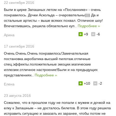
22 сентября 2016
Были в цирке Запашных летом на «Посланнике» - очень
понравилось. Дочки Аскольда – очаровательны)))) Да и
остальные артисты – выше всяких похвал. Отличное шоу!
Впечатлившись, решила обязательно куп..
Подробнее »
+9
-6
Арина
17 сентября 2016
Очень.Очень.Очень понравилось!Замечательная
постановка.акробатика-высший пилотаж.отличные
спец.эффекты.положительные эмоции.магические
иллюзии.отличное настроение!Были и на предыдущих
представлениях..
Подробнее »
+10
-2
Елена
23 августа 2016
Сожалею, что в прошлом году не попали с мужем и дочкой на
елку к Запашным – не досталось билетов. В этом году решила
исправить ситуацию и заказать их заранее, чтобы потом не