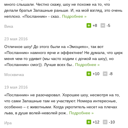
много слышали. Честно скажу, шоу не похоже на то, что
делали братья Запашные раньше. И, на мой взгляд, это очень
неплохо. «Посланник» - сказ..
Подробнее »
+8
-5
Вика
23 мая 2016
Отличное шоу! До этого были на «Эмоциях», так вот
«Посланник» намного ярче и эффектнее! Не думала, что цирк
меня чем-то удивит (мы часто ходим с дочкой на шоу), но
«Посланник» смог)). Лучше всех бы..
Подробнее »
+10
-8
Москвичка
19 мая 2016
«Посланник» не разочаровал. Хорошее шоу, несмотря на то,
что сами Запашные там не участвуют. Номера интересные,
особенно – с животными. Когда укротитель несет на плечах
льва, в душе волей-неволей рож..
Подробнее »
+12
-10
Ира