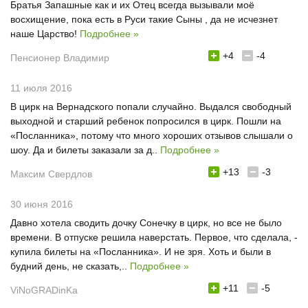
Братья Запашные как и их Отец всегда вызывали моё
восхищение, пока есть в Руси такие Сыны , да не исчезнет
наше Царство!
Подробнее »
+4
-4
Пенсионер Владимир
11 июля 2016
В цирк на Вернадского попали случайно. Выдался свободный
выходной и старший ребенок попросился в цирк. Пошли на
«Посланника», потому что много хороших отзывов слышали о
шоу. Да и билеты заказали за д..
Подробнее »
+13
-3
Максим Свердлов
30 июня 2016
Давно хотела сводить дочку Сонечку в цирк, но все не было
времени. В отпуске решила наверстать. Первое, что сделала, -
купила билеты на «Посланника». И не зря. Хоть и были в
будний день, не сказать,..
Подробнее »
+11
-5
ViNoGRADinKa