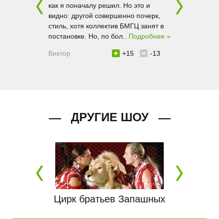
ь билетов. В
как я поначалу решил. Но это и
мои ожидания
вить
видно: другой совершенно почерк,
уровня. Не Д
заранее,
стиль, хотя коллектив БМГЦ занят в
сравнивать н
я сломя..
постановке. Но, по бол..
Подробнее »
зрелищно, ест
Подробнее »
Виктор
+15
-13
11
-4
Марта
ДРУГИЕ ШОУ
.
Цирк братьев Запашных
Стр