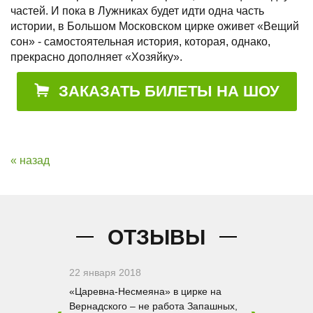
частей. И пока в Лужниках будет идти одна часть
истории, в Большом Московском цирке оживет «Вещий
сон» - самостоятельная история, которая, однако,
прекрасно дополняет «Хозяйку».
ЗАКАЗАТЬ БИЛЕТЫ НА ШОУ
« назад
ОТЗЫВЫ
22 января 2018
12 ноября 2
 году не
«Царевна-Несмеяна» в цирке на
Пошли из-за 
 на елку к
Вернадского – не работа Запашных,
Вернадского