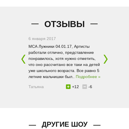
ОТЗЫВЫ
6 января 2017
30 декабря 2
. Тигров не
МСА Лужники 04.01.17, Артисты
«Легенда» - 
ались
работали отлично, представление
Греции. Точне
им просто
понравилось, хотя нужно отметить,
ее мифах. В 
вот
что оно рассчитано все таки на детей
очень любил
со своей
уже школьного возраста. Все равно 5
как-то подза
в образ. На
летние мальчишки был..
Подробнее »
декрет). И во
»
Татьяна
+12
-6
6
-6
Маргарита
ДРУГИЕ ШОУ