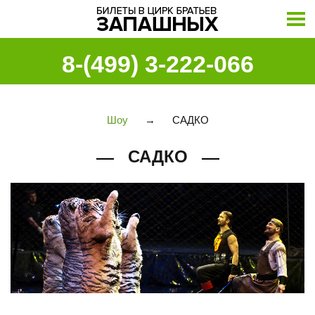
8-(499) 3-222-066
Шоу
→
САДКО
САДКО